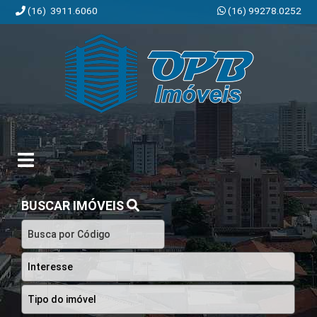
(16) 3911.6060
(16) 99278.0252
OPB Imóveis | Imobiliária em Ribeirão Preto | SP
BUSCAR IMÓVEIS