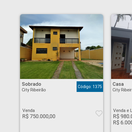
Sobrado - City Ribeirão - Ribeirão Preto
Casa - City Ribeirão -
Sobrado
Casa
Código: 1375
City Ribeirão
City Ribei
Venda
Venda e 
R$ 750.000,00
R$ 980.
R$ 6.00