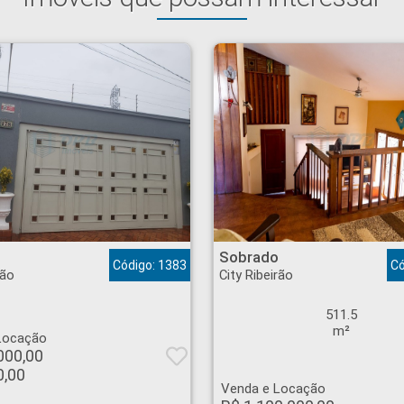
 Ribeirão Preto
Sobrado - City Ribeirão - Ribeirão Preto
Sobrado
Código: 1383
Có
rão
City Ribeirão
511.5
m²
Locação
000,00
0,00
Venda e Locação