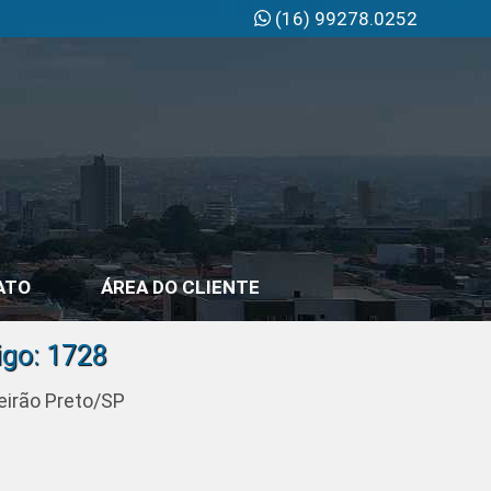
(16) 99278.0252
ATO
ÁREA DO CLIENTE
igo: 1728
beirão Preto/SP