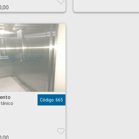
0,00
 Botânico - Ribeirão Preto
ento
Código: 665
tânico
0,00