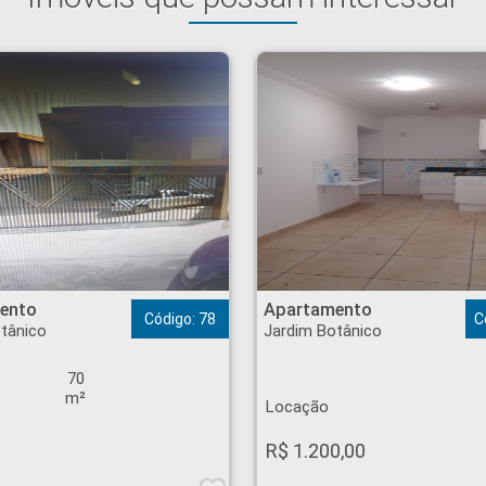
 Botânico - Ribeirão Preto
Apartamento - Jardim Botânico - Ribeirão Preto
ento
Apartamento
Código: 78
C
tânico
Jardim Botânico
70
m²
Locação
R$ 1.200,00